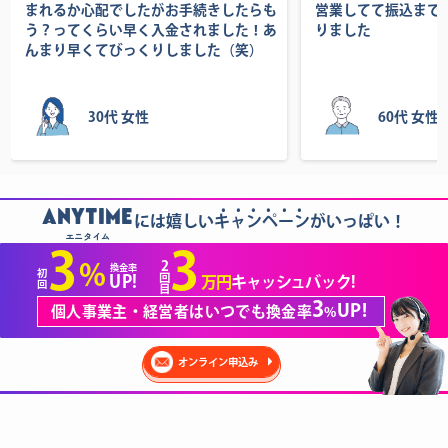
まれるか心配でしたがお手続きしたらも
営業してて振込まで
う？ってくらい早く入金されました！あ
りました
んまり早くてびっくりしました（笑）
30代 女性
60代 女性
......
ANYTIME
には嬉しいキャンペーンがいっぱい！
エニタイム
3
3
2
%
換金率
初
回
UP!
万円
キャッシュバック!
回
目
3
UP!
個人事業主・経営者はいつでも換金率
%
オンライン申込み