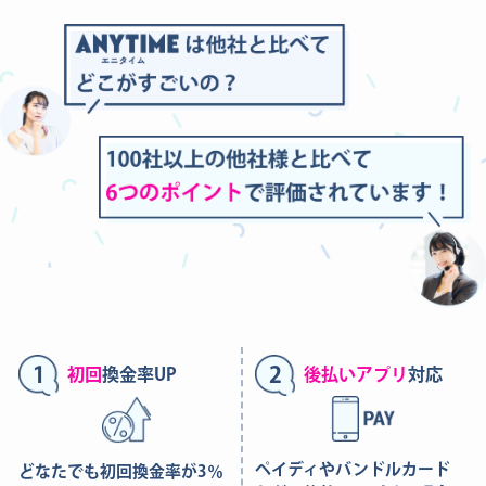
1
2
初回
換金率UP
後払いアプリ
対応
ペイディやバンドルカード
どなたでも初回換金率が3％