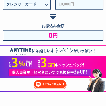
お振込み金額
0
円
......
ANYTIME
には嬉しいキャンペーンがいっぱい！
エニタイム
3
3
2
%
換金率
初
回
UP!
万円
キャッシュバック!
回
目
3
UP!
個人事業主・経営者はいつでも換金率
%
オンライン申込み