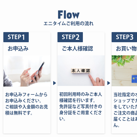
Flow
エニタイムご利用の流れ
1
2
3
STEP
STEP
STEP
お申込み
ご本人様確認
お買い物
初回利用時のみご本人
当社指定の
お申込みフォームから
様確認を行います。
ショップで
お申込みください。
免許証など写真付きの
をしていた
ご相談や入金額のお見
身分証をご用意くださ
ご注文の商
積は無料です。
い。
届くことは
ん。