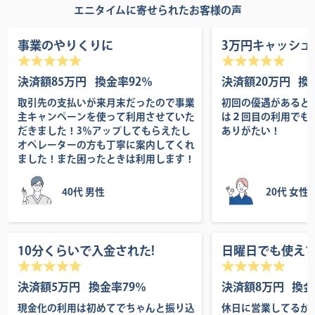
エニタイムに寄せられたお客様の声
事業のやりくりに
3万円キャッシュ
決済額85万円
換金率92％
決済額20万円
換
取引先の支払いが来月末だったので事業
初回の優遇があると
主キャンペーンを使って利用させていた
は２回目の利用でも
だきました！3％アップしてもらえたし
ありがたい！
オペレーターの方も丁寧に案内してくれ
ました！また困ったときは利用します！
40代 男性
20代 女性
10分くらいで入金された!
日曜日でも使え
決済額5万円
換金率79％
決済額8万円
換金
現金化の利用は初めてでちゃんと振り込
休日に営業してるか