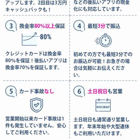
などの後払いアプリの現金
アップします。2回目は3万円
化にも対応しています。
キャッシュバックも！
3
4
換金率
80％以上
保証
最短
3分
で振込
クレジットカードは換金率
初めての方でも最短3分での
80％を保証！後払いアプリは
お振込が可能！お急ぎの場
換金率70％を保証します。
合は気軽にお伝えくださ
い。
5
6
カード事故
なし
土日祝日
も営業
営業開始以来カード事故は1
土日祝日も通常通り営業し
件も発生していません。安心
ます。年末年始や大型連休
してご利用ください。
もご利用いただけます。