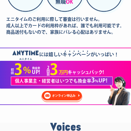
エニタイムのご利用に際して審査は行いません。
成人以上でカードの利用枠があれば、誰でも利用可能です。
商品送付もないので、家族にバレる心配はありません。
......
ANYTIME
には嬉しいキャンペーンがいっぱい！
エニタイム
3
3
2
%
換金率
初
回
UP!
万円
キャッシュバック!
回
目
3
UP!
個人事業主・経営者はいつでも換金率
%
オンライン申込み
Voices