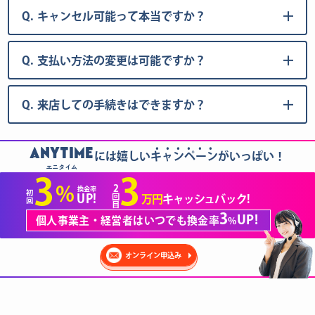
Q.
キャンセル可能って本当ですか？
Q.
支払い方法の変更は可能ですか？
Q.
来店しての手続きはできますか？
......
ANYTIME
には嬉しいキャンペーンがいっぱい！
エニタイム
3
3
2
%
換金率
初
回
UP!
万円
キャッシュバック!
回
目
3
UP!
個人事業主・経営者はいつでも換金率
%
オンライン申込み