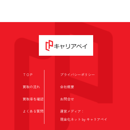
ます。
第３条（個人情報を収集・利用する目的）
当社が個人情報を収集・利用する目的は，以下のとおりです。
（1）ユーザーに自分の登録情報の閲覧や修正，利用状況の閲覧を行ってい
ただくために，氏名，住所，連絡先，支払方法などの登録情報，利用された
サービスや購入された商品，およびそれらの代金などに関する情報を表示す
る目的
（2）ユーザーにお知らせや連絡をするためにメールアドレスを利用する場
合やユーザーに商品を送付したり必要に応じて連絡したりするため，氏名や
住所などの連絡先情報を利用する目的
（3）ユーザーの本人確認を行うために，氏名，生年月日，住所，電話番
ＴＯＰ
プライバシーポリシー
号，銀行口座番号，クレジットカード番号，運転免許証番号，配達証明付き
郵便の到達結果などの情報を利用する目的
買取の流れ
会社概要
（4）ユーザーに代金を請求するために，購入された商品名や数量，利用さ
れたサービスの種類や期間，回数，請求金額，氏名，住所，銀行口座番号や
買取率を確認
お問合せ
クレジットカード番号などの支払に関する情報などを利用する目的
（5）ユーザーが簡便にデータを入力できるようにするために，当社に登録
されている情報を入力画面に表示させたり，ユーザーのご指示に基づいて他
よくある質問
運営メディア：
のサービスなど（提携先が提供するものも含みます）に転送したりする目的
現金化ネット by キャリアペイ
（6）代金の支払を遅滞したり第三者に損害を発生させたりするなど，本サ
ービスの利用規約に違反したユーザーや，不正・不当な目的でサービスを利