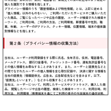
個人を識別できる情報を指します。
プライバシー情報のうち「履歴情報および特性情報」とは，上記に定める
「個人情報」以外のものをいい， ご利用いただいたサービスやご購入いただ
いた商品，ご覧になったページや広告の履歴， ユーザーが検索された検索キ
ーワード，ご利用日時，ご利用の方法，ご利用環境，郵便番号や性別，職
業，年齢， ユーザーのIPアドレス，クッキー情報，位置情報，端末の個体識
別情報などを指します。
第２条（プライバシー情報の収集方法）
当社は，ユーザーが利用登録をする際に氏名，生年月日，住所，電話番号，
メールアドレス， 銀行口座番号，クレジットカード番号，運転免許証番号な
どの個人情報をお尋ねすることがあります。 また，ユーザーと提携先などと
の間でなされたユーザーの個人情報を含む取引記録や， 決済に関する情報を
当社の提携先（情報提供元，広告主，広告配信先などを含みます。以下，
｢提携先｣といいます。）などから収集することがあります。
当社は，ユーザーについて，利用したサービスやソフトウエア，購入した商
品， 閲覧したページや広告の履歴，検索した検索キーワード，利用日時，利
用方法， 利用環境（携帯端末を通じてご利用の場合の当該端末の通信状態，
利用に際しての各種設定情報なども含みます）， IPアドレス，クッキー情
報，位置情報，端末の個体識別情報などの履歴情報および特性情報を， ユー
ザーが当社や提携先のサービスを利用しまたはページを閲覧する際に収集し