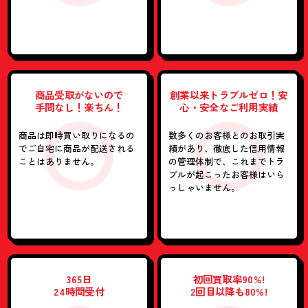
商品受取がないので
創業以来
トラブルゼロ！
安
手間なし！楽ちん！
心・安全な
ご利用実績
商品は即時買い取りになるの
数多くのお客様との
お取引実
で
ご自宅に商品が配送される
績があり、
徹底した信用情報
ことは
ありません。
の管理体制で、
これまでトラ
ブルが起こった
お客様はいら
っしゃいません。
365日
初回買取率90%!
24時間受付
2回目以降も80%!