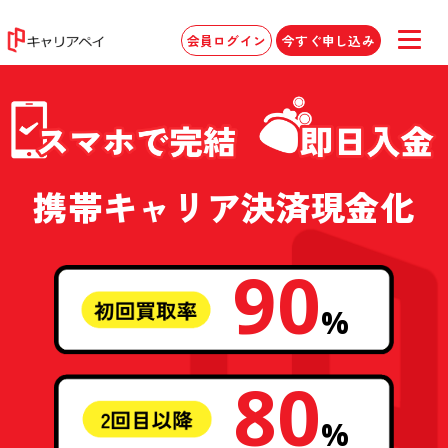
キャリアペイ 携帯キャリア決済現金化
会員ログイン
今すぐ申し込み
携帯キャリア決済現金化
90
%
80
%