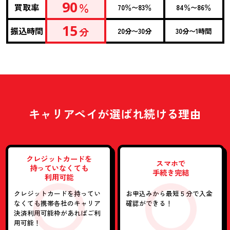
90
買取率
％
70％〜83％
84％〜86％
15
振込時間
分
20分〜30分
30分〜1時間
キャリアペイが
選ばれ続ける理由
クレジットカードを
スマホで
持っていなくても
手続き完結
利用可能
クレジットカードを持って
い
お申込みから最短５分で
入金
なくても携帯各社の
キャリア
確認ができる！
決済利用可能枠が
あればご利
用可能！