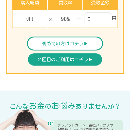
購入総額
買取率
受取金額
90%
円
0円
×
＝
初めての方はコチラ▶︎
２回目のご利用はコチラ▶︎
お金
お悩み
こんな
の
ありませんか？
クレジットカード・後払いアプリの
限度額がいっぱいで現金化できない