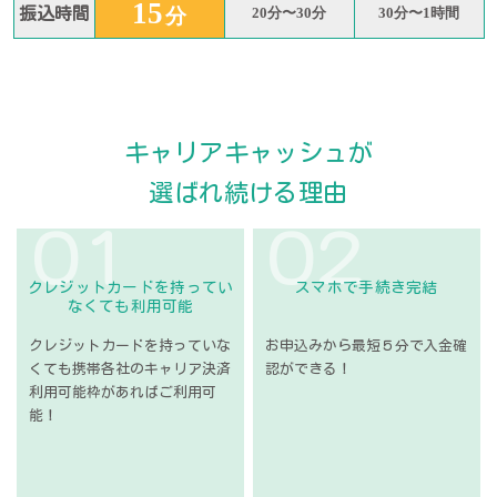
15
振込時間
分
20分〜30分
30分〜1時間
キャリアキャッシュが
選ばれ続ける理由
０１
０２
クレジットカードを
持ってい
スマホで手続き完結
なくても
利用可能
クレジットカードを持って
いな
お申込みから最短５分で
入金確
くても携帯各社の
キャリア決済
認ができる！
利用可能枠が
あればご利用可
能！