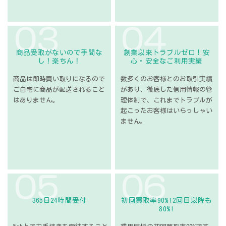
０３
０４
商品受取がないので
手間な
創業以来トラブルゼロ！
安
し！楽ちん！
心・安全なご利用実績
商品は即時買い取りになるので
数多くのお客様との
お取引実績
ご自宅に商品が配送されること
があり、
徹底した信用情報の管
は
ありません。
理体制で、
これまでトラブルが
起こった
お客様はいらっしゃい
ません。
０５
０６
365日24時間受付
初回買取率90%!
2回目以降も
80%!