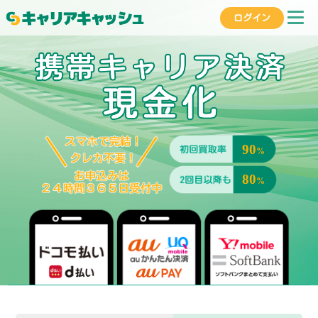
ログイン
90
%
80
%