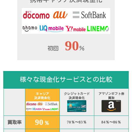
90
初回
％
様々な現金化サービスとの比較
キャリア
クレジットカード
アマゾンギフト券
決済現金化
決済現金化
買取
90
買取率
％
70％〜83％
84％〜86％