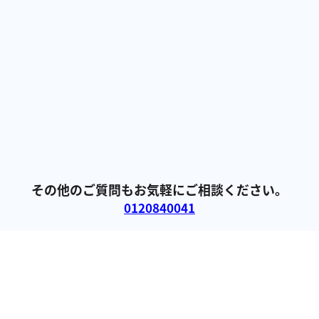
Q
個人情報の流出や悪用の心配はありませ
んか？
Q
ペイディやバンドルカードなどの後払い
アプリは現金化できますか？
Q
いいねクレジットを利用した後に商品が
送られてきますか？
その他のご質問もお気軽にご相談ください。
0120840041