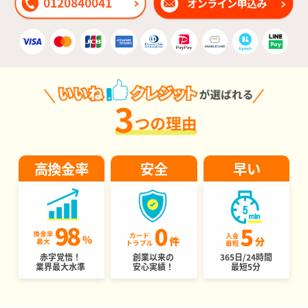
0120840041
高換金率
安全
早い
赤字覚悟！
創業以来の
365日/24時間
業界最大水準
安心実績！
最短5分