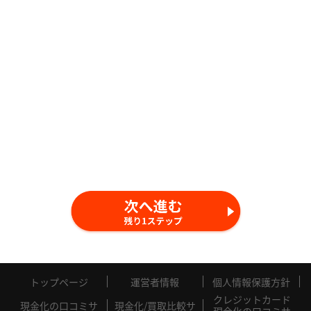
（B43）は現在ご利用が出来ません。
※「ペイペイマネーライト」は使用できません！
必須
現金化したい金額
万円
必須
トップページ
運営者情報
個人情報保護方針
クレジットカード
現金化の口コミサ
現金化/買取比較サ