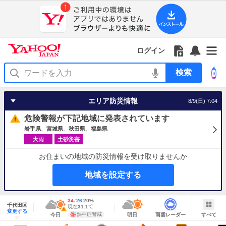
Yahoo!
Yahoo!
フ
フ
Yahoo!
お
サ
Yahoo!
JAPAN
ログイン
JAPAN
ォ
ォ
JAPAN
知
イ
JAPAN
ア
ロ
ロ
か
ら
ド
ID
Yahoo!
プ
ー
ー
ら
せ
メ
で
検
リ
を
の
一
ニ
ロ
索
を
開
お
覧
ュ
グ
使
く
知
を
ー
イ
う
エリア防災情報
8/9(日) 7:04
ら
開
を
ン
せ
く
開
危険警報が下記地域に発表されています
く
岩手県
宮城県
秋田県
福島県
大雨
土砂災害
お住まいの地域の防災情報を受け取りませんか
地域を設定する
地
最
34
最
降
26
20
%
域
千代田区
高
低
水
現
現在
31.1
℃
情
警
明
雨
す
今
変更する
気
気
確
在
報
報・
熱中症警戒
今日
明日
雨雲レーダー
すべて
日
雲
べ
日
温
温
率
気
注
の
レ
て
の
Yahoo!
温
天
ー