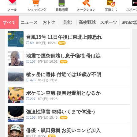
意
JAPAN
天
気
ダ
報
の
気
ー
メ
シ
路
オ
宝
ス
が
主
ー
ョ
線
ー
箱
ポ
メール
ショッピング
路線情報
オークション
宝箱くじ
スポー
な
出
ル
ッ
情
ク
く
ー
サ
て
ピ
報
シ
じ
ツ
ー
コ
い
ン
ョ
ナ
ビ
すべて
ニュース
おトク
芸能
高校野球
スポーツ
SNSの
グ
ン
ビ
ン
ま
ス
す
テ
ト
ン
ピ
台風15号 11日午後に東北上陸恐れ
ツ
ッ
一
コ
59
8/9(日) 15:24
NEW
ク
覧
メ
ス
ン
地震で煙突倒壊し息子犠牲 母は涙
ト
コ
107
8/9(日) 16:02
NEW
数
メ
ン
槍ヶ岳に遺体 付近では19歳が不明
ト
コ
476
8/9(日) 13:31
数
メ
ン
ポケモン空港 復興起爆剤となるか
ト
コ
227
8/9(日) 14:23
数
メ
ン
強迫性障害 納得いくまで体洗う
ト
コ
108
8/9(日) 15:45
NEW
数
メ
ン
俳優・黒田勇樹 お笑いコンビ加入
ト
8/9(日) 16:22
NEW